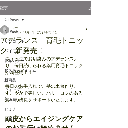
記事
All Posts
daiki
All Posts
2020年11月24日
読了時間: 1分
アデランス 育毛トニッ
サンコール
ク 新発売！
パイモア
ウィッグでお馴染みのアデランスよ
香草カラー
り、毎日続けられる薬用育毛トニック
おススメアイテム
が新登場！！
新商品
毎日のお手入れで、髪の土台作り。
ウィッグ
すこやかで美しい、ハリ・コシのある
美術館
髪への成長をサポートいたします。
セミナー
頭皮からエイジングケア
ご案内