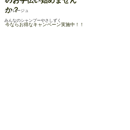
のお手伝い始めません
オリジナルヘアケア
か？
クリレージュ
みんなのシャンプーやさしずく
今ならお得なキャンペーン実施中！！