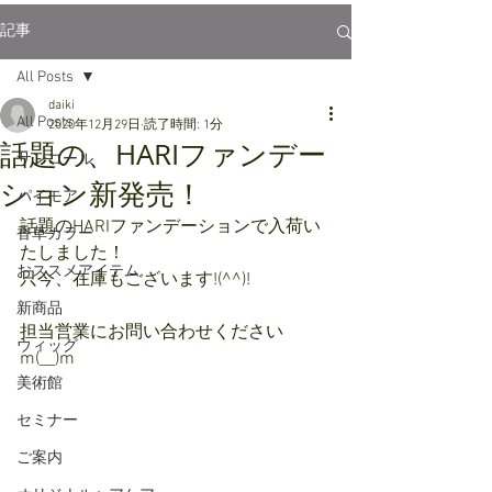
記事
All Posts
daiki
All Posts
2020年12月29日
読了時間: 1分
話題の、HARIファンデー
サンコール
ション新発売！
パイモア
話題のHARIファンデーションで入荷い
香草カラー
たしました！
おススメアイテム
只今、在庫もございます!(^^)!
新商品
担当営業にお問い合わせください
ウィッグ
m(__)m
美術館
セミナー
ご案内