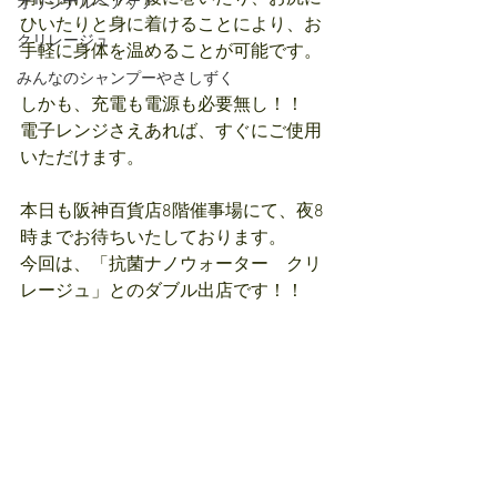
オリジナルヘアケア
ひいたりと身に着けることにより、お
クリレージュ
手軽に身体を温めることが可能です。
みんなのシャンプーやさしずく
しかも、充電も電源も必要無し！！
電子レンジさえあれば、すぐにご使用
いただけます。
本日も阪神百貨店8階催事場にて、夜8
時までお待ちいたしております。
今回は、「抗菌ナノウォーター　クリ
レージュ」とのダブル出店です！！