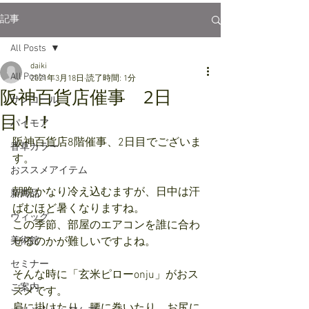
記事
All Posts
daiki
All Posts
2021年3月18日
読了時間: 1分
阪神百貨店催事 2日
サンコール
目！！
パイモア
阪神百貨店8階催事、2日目でございま
香草カラー
す。
おススメアイテム
朝晩かなり冷え込むますが、日中は汗
新商品
ばむほど暑くなりますね。
ウィッグ
この季節、部屋のエアコンを誰に合わ
美術館
せるのかが難しいですよね。
セミナー
そんな時に「玄米ピローonju」がおス
ご案内
スメです。
肩に掛けたり、腰に巻いたり、お尻に