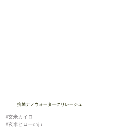
抗菌ナノウォータークリレージュ
#玄米カイロ
#玄米ピローonju
#冷え取り