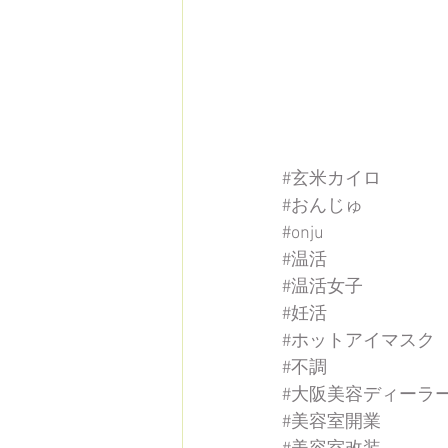
#玄米カイロ
#おんじゅ
#onju
#温活
#温活女子
#妊活
#ホットアイマスク
#不調
#大阪美容ディーラ
#美容室開業