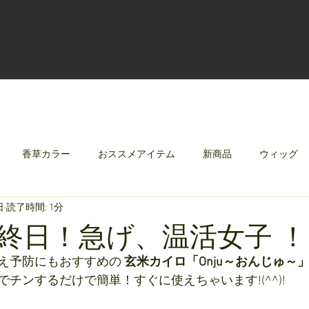
香草カラー
おススメアイテム
新商品
ウィッグ
日
読了時間: 1分
クリレージュ
みんなのシャンプーやさしずく
終日！急げ、温活女子 
え予防にもおすすめの 
玄米カイロ「Onju～おんじゅ～
チンするだけで簡単！すぐに使えちゃいます!(^^)!