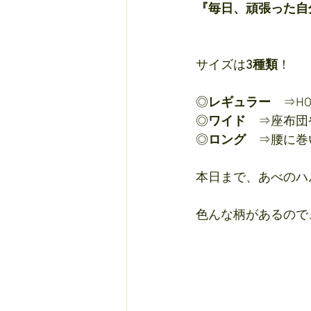
『毎日、頑張った自
サイズは
3種類
！
◎
レギュラー　
⇒H
◎
ワイド　
⇒座布団
◎
ロング　
⇒腰に巻
本日まで、あべのハ
色んな柄があるので