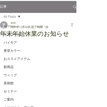
記事
All Posts
daiki
All Posts
2021年12月28日
読了時間: 1分
年末年始休業のお知らせ
サンコール
パイモア
香草カラー
おススメアイテム
新商品
ウィッグ
美術館
セミナー
ご案内