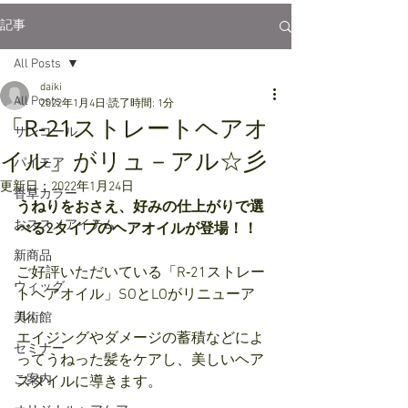
記事
All Posts
daiki
All Posts
2022年1月4日
読了時間: 1分
「R‐21ストレートヘアオ
サンコール
イル」がリュ－アル☆彡
パイモア
更新日：
2022年1月24日
香草カラー
うねりをおさえ、好みの仕上がりで選
おススメアイテム
べる2タイプのヘアオイルが登場！！
新商品
ご好評いただいている「R‐21ストレー
ウィッグ
トヘアオイル」SOとLOがリニューア
ル。
美術館
エイジングやダメージの蓄積などによ
セミナー
ってうねった髪をケアし、美しいヘア
ご案内
スタイルに導きます。