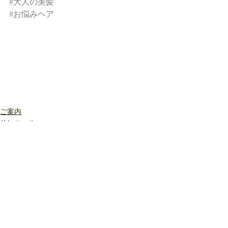
#大人の美髪
#お悩みヘア
ご案内
サンコール
すべて表示
最新記事