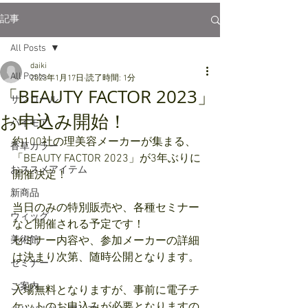
記事
All Posts
daiki
All Posts
2023年1月17日
読了時間: 1分
「BEAUTY FACTOR 2023」
サンコール
お申込み開始！
パイモア
約100社の理美容メーカーが集まる、
香草カラー
「BEAUTY FACTOR 2023」が3年ぶりに
おススメアイテム
開催決定！
新商品
当日のみの特別販売や、各種セミナー
ウィッグ
など開催される予定です！
美術館
セミナー内容や、参加メーカーの詳細
は決まり次第、随時公開となります。
セミナー
ご案内
入場無料となりますが、事前に電子チ
ケットのお申込みが必要となりますの