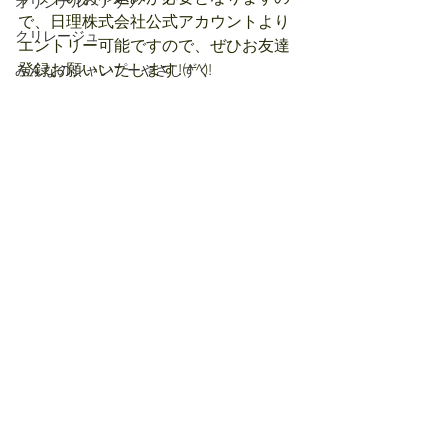
オリジナルヘアケア
で、日理株式会社公式アカウントより
クリレージュ
エントリー可能ですので、ぜひお友達
登録お願いいたします!(^^)!
みんなのシャンプーやさしずく