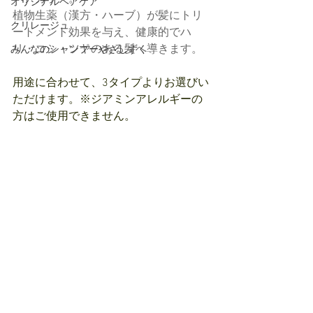
オリジナルヘアケア
植物生薬（漢方・ハーブ）が髪にトリ
クリレージュ
ートメント効果を与え、健康的でハ
リ・コシ・ツヤのある髪へ導きます。
みんなのシャンプーやさしずく
用途に合わせて、3タイプよりお選びい
ただけます。※ジアミンアレルギーの
方はご使用できません。