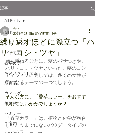
記事
All Posts
daiki
All Posts
2022年2月8日
読了時間: 1分
繰り返すほどに際立つ「ハ
サンコール
リ・コシ・ツヤ」
パイモア
歳を重ねるごとに、髪のパサつきや、
香草カラー
ハリ・コシ・ツヤといった、髪のコン
おススメアイテム
ディションに関しては、多くの女性が
気になるテーマの一つでしょう。
新商品
ウィッグ
そんな方に、「香草カラー」をおすす
美術館
めしてはいかがでしょうか？
セミナー
「香草カラー」は、植物と化学が融合
ご案内
した、今までにないパウダータイプの
ヘアカラー。