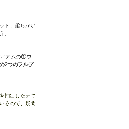
。
ット、柔らかい
介。
ディアムの
①ウ
の2つのフルプ
を抽出したテキ
いるので、疑問