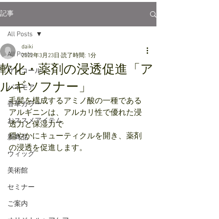
記事
All Posts
daiki
All Posts
2022年3月23日
読了時間: 1分
軟化・薬剤の浸透促進「ア
サンコール
ルギソフナー」
パイモア
毛髪を構成するアミノ酸の一種である
香草カラー
アルギニンは、アルカリ性で優れた浸
おススメアイテム
透力と保湿力で
穏やかにキューティクルを開き、薬剤
新商品
の浸透を促進します。
ウィッグ
美術館
セミナー
ご案内