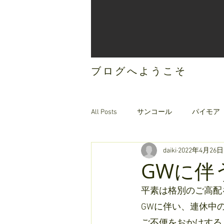
ブログへようこそ
All Posts
サンコール
パイモア
daiki
2022年4月26日
ご案内
オリジナルヘアケア
GWに伴
平素は格別のご高配
GWに伴い、連休中
ご不便をおかけする