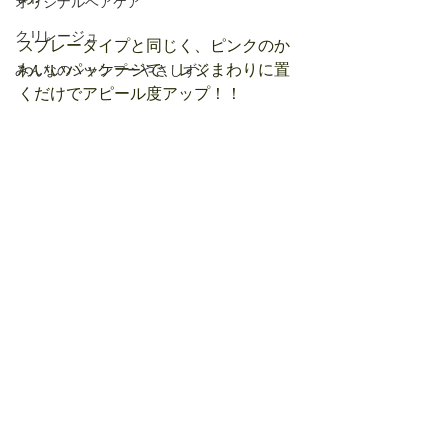
オリジナルヘアケア
クリレージュ
スプレータイプと同じく、ピンクのか
わいいパッケージで、レジまわりに置
みんなのシャンプーやさしずく
くだけでアピール度アップ！！