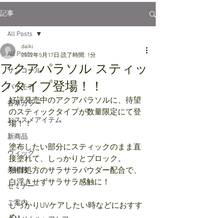
記事
All Posts
daiki
All Posts
2022年5月17日
読了時間: 1分
アクアパラソル スティッ
サンコール
クタイプ登場！！
パイモア
好評発売中のアクアパラソルに、待望
香草カラー
のスティックタイプが数量限定にて登
おススメアイテム
場！！
新商品
塗布したい部分にスティックのまま直
ウィッグ
接塗れて、しっかりとブロック。
美術館
独自処方のサラサラパウダー配合で、
白浮きせずサラサラ感触に！
セミナー
ご案内
しっかりUVケアしたい時などにおすす
め♪