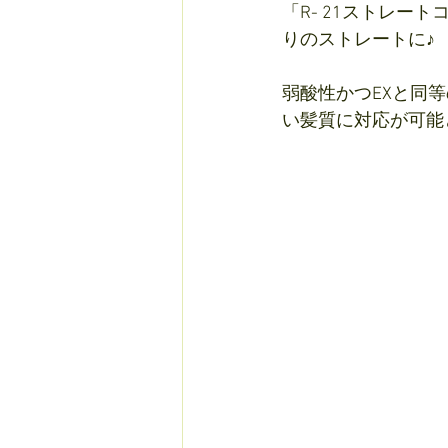
「R- 21ストレ
りのストレートに♪
弱酸性かつEXと同
い髪質に対応が可能