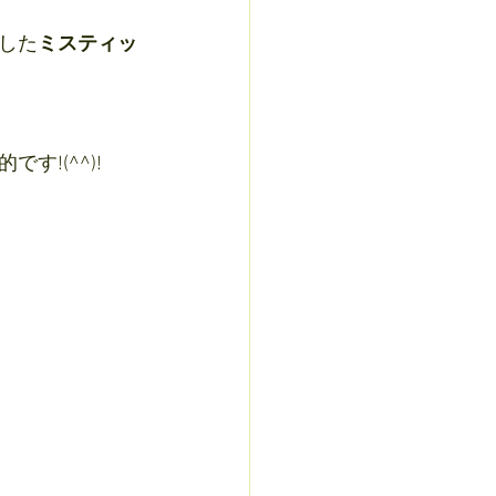
した
ミスティッ
!(^^)!