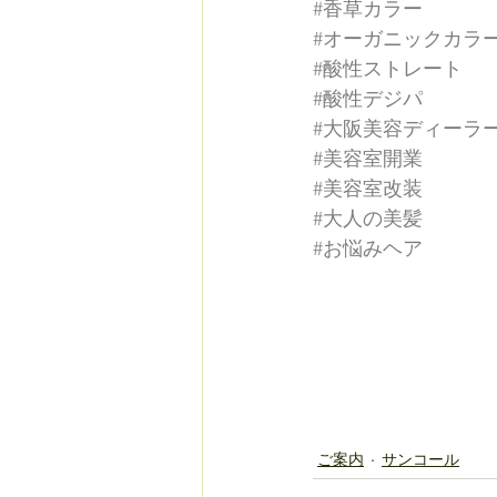
#香草カラー
#オーガニックカラ
#酸性ストレート
#酸性デジパ
#大阪美容ディーラ
#美容室開業
#美容室改装
#大人の美髪
#お悩みヘア
ご案内
サンコール