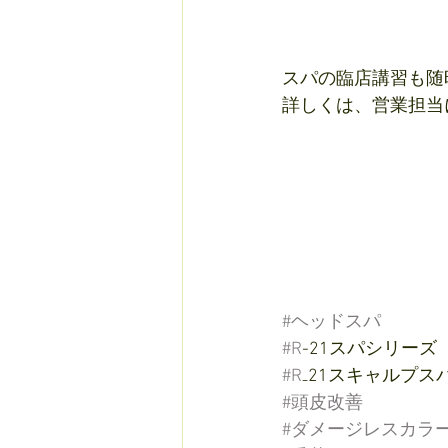
スパの臨店講習も随
詳しくは、営業担当に
#ヘッドスパ
#R
-21スパシリーズ
#R
₋21スキャルプス
#頭皮改善
#ダメージレスカラ