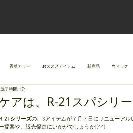
香草カラー
おススメアイテム
新商品
ウィッグ
読了時間: 1分
クリレージュ
みんなのシャンプーやさしずく
ケアは、R-21スパシリ
R-21シリーズ
の、3アイテムが７月７日にリニューアル
提案や、販売促進にいかがでしょうか!(^^)!