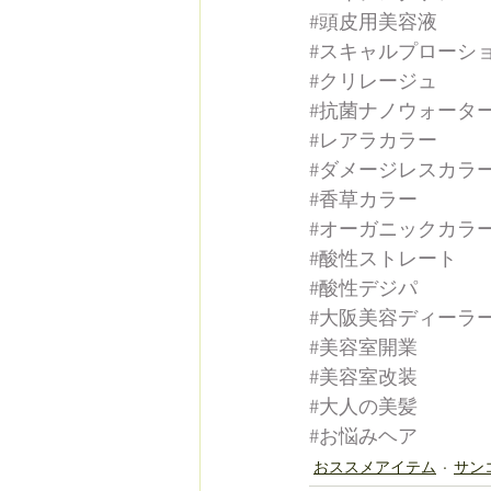
#頭皮用美容液
#スキャルプローシ
#クリレージュ
#抗菌ナノウォータ
#レアラカラー
#ダメージレスカラ
#香草カラー
#オーガニックカラ
#酸性ストレート
#酸性デジパ
#大阪美容ディーラ
#美容室開業
#美容室改装
#大人の美髪
#お悩みヘア
おススメアイテム
サン