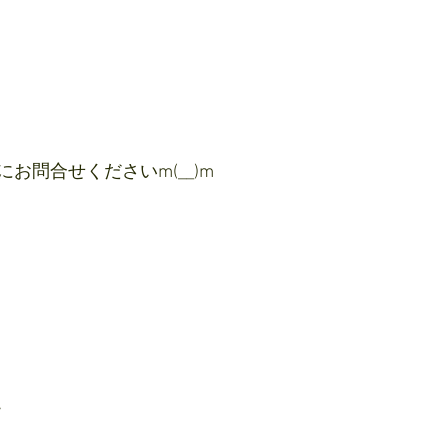
お問合せくださいm(__)m
V