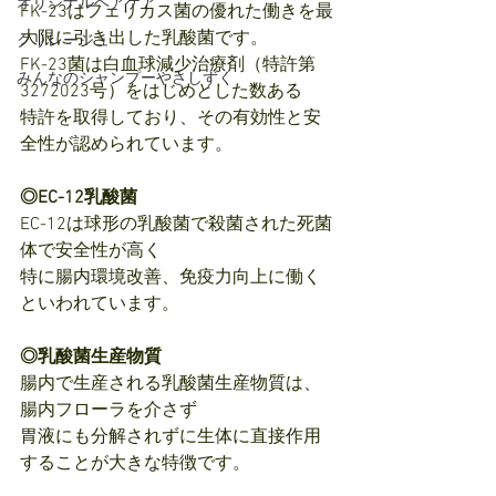
オリジナルヘアケア
FK-23はフェリカス菌の優れた働きを最
大限に引き出した乳酸菌です。
クリレージュ
FK-23菌は白血球減少治療剤（特許第
みんなのシャンプーやさしずく
3272023号）をはじめとした数ある
特許を取得しており、その有効性と安
全性が認められています。
◎EC-12乳酸菌
EC-12は球形の乳酸菌で殺菌された死菌
体で安全性が高く
特に腸内環境改善、免疫力向上に働く
といわれています。
◎乳酸菌生産物質
腸内で生産される乳酸菌生産物質は、
腸内フローラを介さず
胃液にも分解されずに生体に直接作用
することが大きな特徴です。