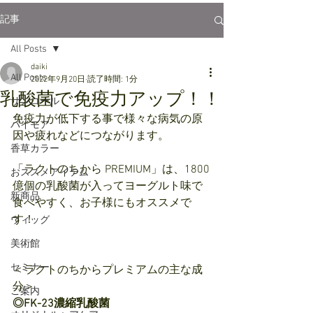
記事
All Posts
daiki
All Posts
2022年9月20日
読了時間: 1分
乳酸菌で免疫力アップ！！
サンコール
免疫力が低下する事で様々な病気の原
パイモア
因や疲れなどにつながります。
香草カラー
「ラクトのちから PREMIUM」は、1800
おススメアイテム
億個の乳酸菌が入ってヨーグルト味で
新商品
食べやすく、お子様にもオススメで
す！
ウィッグ
美術館
セミナー
＜ラクトのちからプレミアムの主な成
分＞
ご案内
◎FK-23濃縮乳酸菌