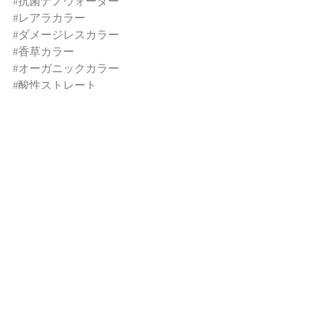
#抗菌ナノウォーター
#レアラカラー
#ダメージレスカラー
#香草カラー
#オーガニックカラー
#酸性ストレート
#大阪美容ディーラー
#美容室開業
#美容室改装
#大人の美髪
#お悩みヘア
ご案内
すべて表示
最新記事