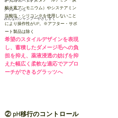
ンモニア・モノエタノールアミン・炭
オリジナルヘアケア
酸水素アンモニウム）やシステアミン
クリレージュ
塩酸塩・シリコン※を使用しないこと
みんなのシャンプーやさしずく
により操作性がUP。※アフター・サポ
ート製品は除く
希望のスタイルデザインを表現
し、蓄積したダメージ毛への負
担を抑え、薬液浸透の妨げを抑
えた幅広く柔軟な適応でアプロ
ーチができるグラッツへ
② pH移行のコントロール