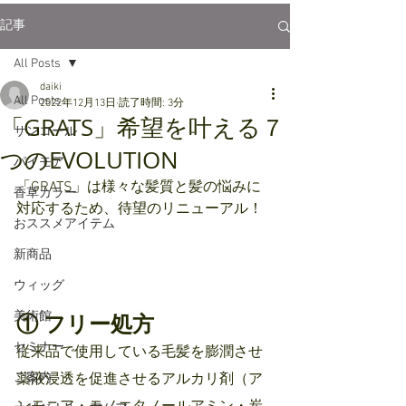
記事
All Posts
daiki
All Posts
2022年12月13日
読了時間: 3分
「GRATS」希望を叶える７
サンコール
つのEVOLUTION
パイモア
「GRATS」は様々な髪質と髪の悩みに
香草カラー
対応するため、待望のリニューアル！
おススメアイテム
新商品
ウィッグ
美術館
① フリー処方
セミナー
従来品で使用している毛髪を膨潤させ
薬液浸透を促進させるアルカリ剤（ア
ご案内