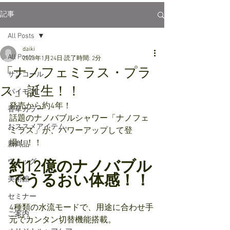
記事
All Posts
daiki
All Posts
2023年1月24日
読了時間: 2分
「ナノフェミラス・プラ
サンコール
ス」誕生！！
パイモア
発売から約4年！
香草カラー
話題のナノバブルシャワー「ナノフェ
おススメアイテム
ミラス」が、パワーアップして登
場！！！
新商品
ウィッグ
約12億のナノバブル
でうるおい体感！！
美術館
セミナー
4種類の水流モードで、用途に合わせ手
ご案内
元でカンタン切替機能搭載。