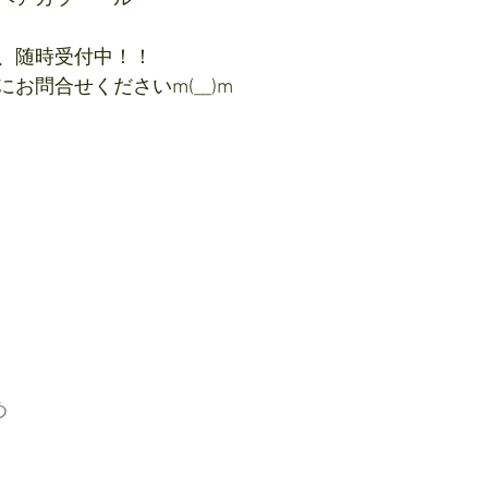
、随時受付中！！
お問合せくださいm(__)m
め