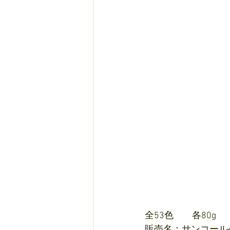
全53色　　各80g
販売名：サンコール