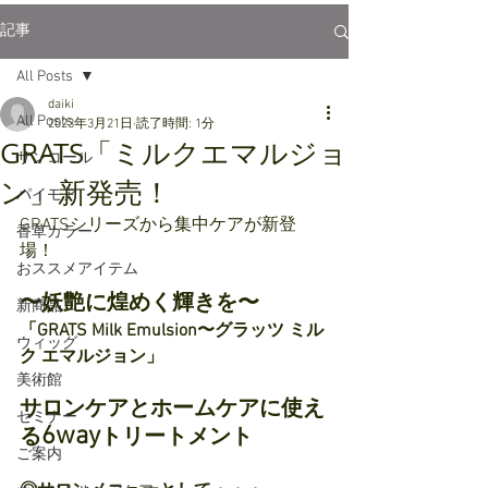
記事
All Posts
daiki
All Posts
2023年3月21日
読了時間: 1分
GRATS「ミルクエマルジョ
サンコール
ン」新発売！
パイモア
GRATSシリーズから集中ケアが新登
香草カラー
場！
おススメアイテム
〜妖艶に煌めく輝きを〜
新商品
「GRATS Milk Emulsion〜グラッツ ミル
ウィッグ
ク エマルジョン」
美術館
サロンケアとホームケアに使え
セミナー
6way
る
トリートメント
ご案内