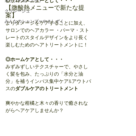
◎サロンメニューとして・・・
オリジナルヘアケア
【微酸熱メニューで新たな提
クリレージュ
案】
みんなのシャンプーやさしずく
よりダメージをケアすることに加え、
サロンでのヘアカラー ・パーマ・スト
レートのスタイルデザインをより長く
楽しむためのヘアトリートメントに！
◎ホームケアとして・・・　
みずみずしいテクスチャーで、やさし
く髪を包み、たっぷりの「水分と油
分」を補うインバス集中ケア&アウトバ
スの
ダブルケアのトリートメント
爽やかな柑橘と木々の香りで癒されな
がらヘアケアしませんか？