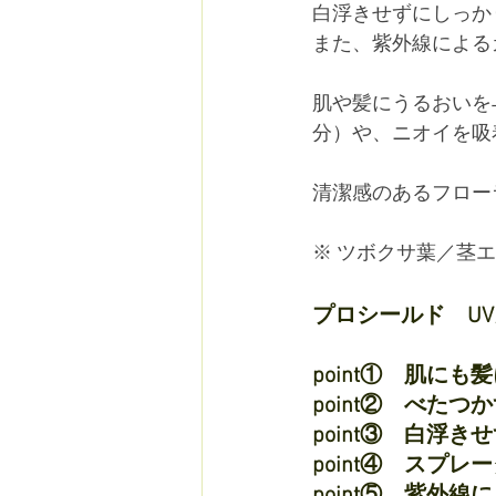
白浮きせずにしっか
また、紫外線によるカ
肌や髪にうるおいを与
分）や、ニオイを吸
清潔感のあるフロー
※ ツボクサ葉／茎
プロシールド　UV
point①　肌に
point②　べた
point③　白浮
point④　スプ