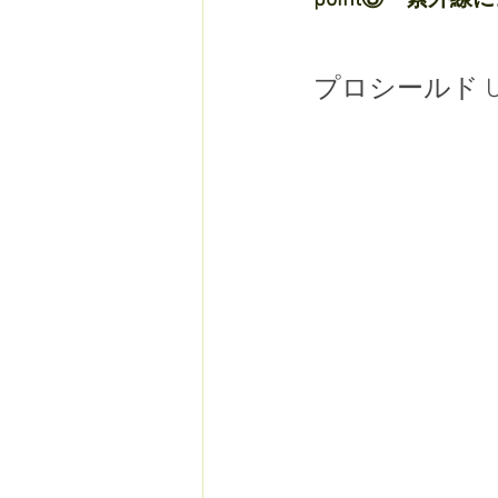
point⑤　紫外
プロシールド U