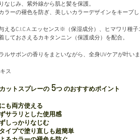
りなじみ、紫外線から肌と髪を保護。
ラーの褪色を防ぎ、美しいカラーデザインをキープします!
えるC.I.C.A.エッセンス※（保湿成分）、ヒマワリ種
着しておさえるカキタンニン（保護成分）を配合。
ラルサボンの香りをまといながら、全身UVケアが叶い
エキス
5
カットスプレーの 
つ のおすすめポイント
も髪にも両方使える
つかずサラリとした使用感
きせずしっかりなじむ
レータイプで塗り直しも超簡単