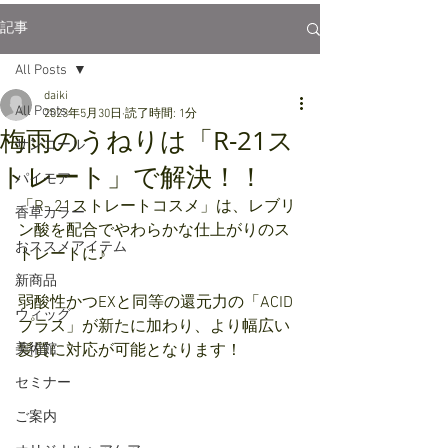
記事
All Posts
daiki
All Posts
2023年5月30日
読了時間: 1分
梅雨のうねりは「R‐21ス
サンコール
トレート」で解決！！
パイモア
「R- 21ストレートコスメ」は、レブリ
香草カラー
ン酸を配合でやわらかな仕上がりのス
おススメアイテム
トレートに♪
新商品
弱酸性かつEXと同等の還元力の「ACID
ウィッグ
プラス」が新たに加わり、より幅広い
美術館
髪質に対応が可能となります！
セミナー
ご案内