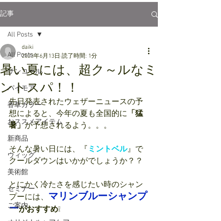
記事
All Posts
daiki
All Posts
2023年6月13日
読了時間: 1分
暑い夏には、超ク～ルなミ
サンコール
ントスパ！！
パイモア
先日発表されたウェザーニュースの予
香草カラー
想によると、今年の夏も全国的に
「猛
おススメアイテム
暑」
が予想されるよう。。。
新商品
そんな暑い日には、『
ミントベル
』で
ウィッグ
クールダウンはいかがでしょうか？？
美術館
とにかく冷たさを感じたい時のシャン
セミナー
マリンブルーシャンプ
プーには、
ご案内
ー
がおすすめ
❕