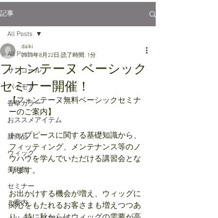
記事
All Posts
daiki
All Posts
2023年8月22日
読了時間: 1分
フォンテーヌ ベーシック
サンコール
セミナー開催！
パイモア
【フォンテーヌ無料ベーシックセミナ
香草カラー
ーのご案内】
おススメアイテム
トップピースに関する基礎知識から、
新商品
フィッティング、メンテナンス等のノ
ウィッグ
ウハウを学んでいただける講習会とな
美術館
ります。
セミナー
お出かけする機会が増え、ウィッグに
ご案内
関心をもたれるお客さまも増えつつあ
り、特に秋からはウィッグの需要が高