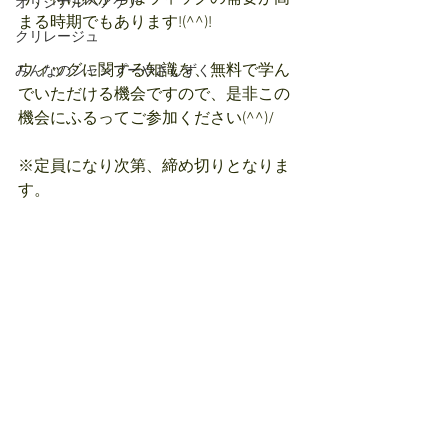
オリジナルヘアケア
まる時期でもあります!(^^)!
クリレージュ
ウィッグに関する知識を、無料で学ん
みんなのシャンプーやさしずく
でいただける機会ですので、是非この
機会にふるってご参加ください(^^)/
※定員になり次第、締め切りとなりま
す。