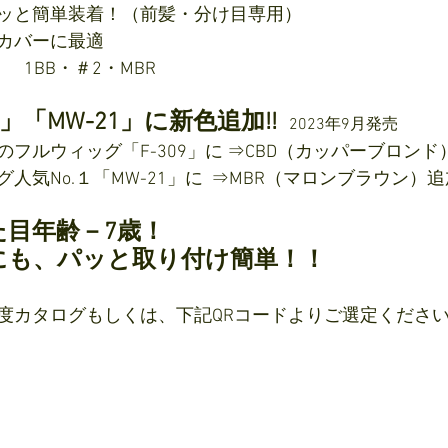
ッと簡単装着！（前髪・分け目専用）
カバーに最適
　1BB・＃2・MBR　
9」「MW-21」に新色追加!!  
2023年9月発売
フルウィッグ「F-309」に ⇒CBD（カッパーブロンド
人気No.１「MW-21」に  ⇒MBR（マロンブラウン）追
目年齢－7歳！
にも、パッと取り付け簡単！！
カタログもしくは、下記QRコードよりご選定ください!(^