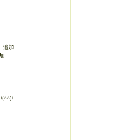
）追加
加
^)!