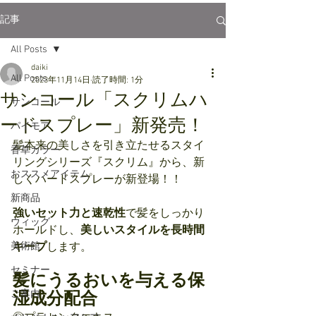
記事
All Posts
daiki
All Posts
2023年11月14日
読了時間: 1分
サンコール「スクリムハ
サンコール
ードスプレー」新発売！
パイモア
髪本来の美しさを引き立たせるスタイ
香草カラー
リングシリーズ『スクリム』から、新
おススメアイテム
しくハードスプレーが新登場！！
新商品
強いセット力と速乾性
で髪をしっかり
ウィッグ
ホールドし、
美しいスタイルを長時間
美術館
キープ
します。
セミナー
髪にうるおいを与える保
ご案内
湿成分配合