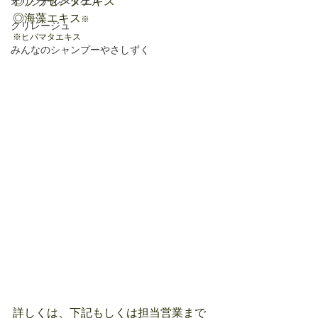
◎プラセンタエキス
オリジナルヘアケア
◎海藻エキス
※
クリレージュ
※ヒバマタエキス
みんなのシャンプーやさしずく
詳しくは、下記もしくは担当営業まで