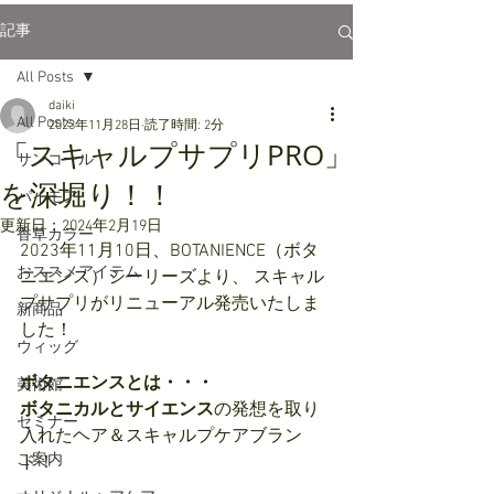
記事
All Posts
daiki
All Posts
2023年11月28日
読了時間: 2分
「スキャルプサプリPRO」
サンコール
を深堀り！！
パイモア
更新日：
2024年2月19日
香草カラー
2023年11月10日、BOTANIENCE（ボタ
おススメアイテム
ニエンス）シーリーズより、 スキャル
プサプリがリニューアル発売いたしま
新商品
した！
ウィッグ
ボタニエンスとは・・・
美術館
ボタニカルとサイエンス
の発想を取り
セミナー
入れたヘア＆スキャルプケアブラン
ご案内
ド！