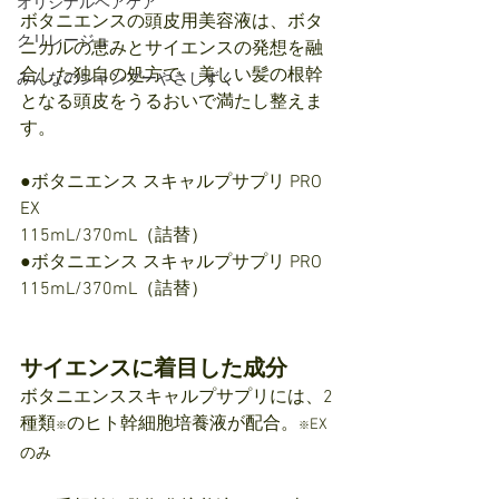
オリジナルヘアケア
ボタニエンスの頭皮用美容液は、ボタ
クリレージュ
ニカルの恵みとサイエンスの発想を融
合した独自の処方で、美しい髪の根幹
みんなのシャンプーやさしずく
となる頭皮をうるおいで満たし整えま
す。
●ボタニエンス スキャルプサプリ PRO 
EX
115mL/370mL（詰替）
●ボタニエンス スキャルプサプリ PRO
115mL/370mL（詰替）
サイエンスに着目した成分
ボタニエンススキャルプサプリには、2
種類
のヒト幹細胞培養液が配合。
EX
※
※
のみ