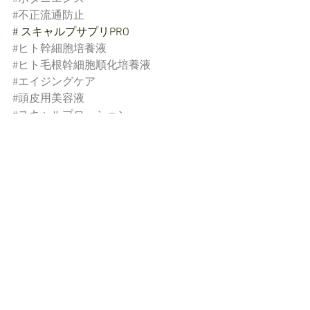
#不正流通防止
# スキャルプサプリPRO
#ヒト幹細胞培養液
#ヒト毛根幹細胞順化培養液
#エイジングケア
#頭皮用美容液
#スキャルプローション
#ダメージレスカラー
#香草カラー
#オーガニックカラー
#大阪美容ディーラー
#美容室開業
#美容室改装
#大人の美髪
#お悩みヘア