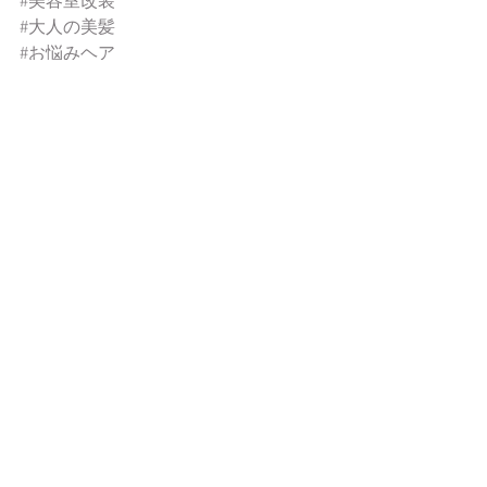
#美容室改装
#大人の美髪
#お悩みヘア
新商品
おススメアイテム
香草カラー
すべて表示
最新記事