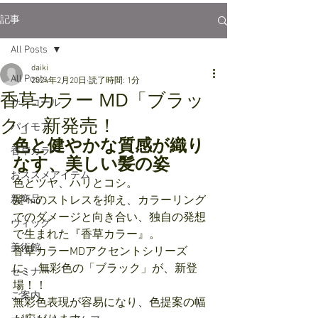
記事
All Posts
daiki
All Posts
2024年2月20日
読了時間: 1分
香草カラー MD「ブラッ
サンコール
ク」 新発売！
パイモア
色と健やかな質感が織り
香草カラー
なす、美しい髪の姿
おススメアイテム
色とツヤ、ハリとコシ。
新商品
髪へのストレスを抑え、カラーリング
でのダメージと向き合い、独自の発想
ウィッグ
で生まれた『香草カラー』。
美術館
香草カラーMDアクセントシリーズ
に、 無彩色の「ブラック」が、新登
セミナー
場！！
ご案内
無彩色表現が容易になり、色提案の幅