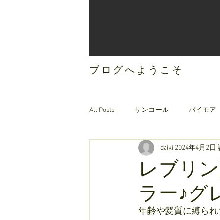
ブログへようこそ
All Posts
サンコール
パイモア
daiki
2024年4月2日
ご案内
オリジナルヘアケア
レブリン
ラー♪グ
年齢や髪質に縛られ