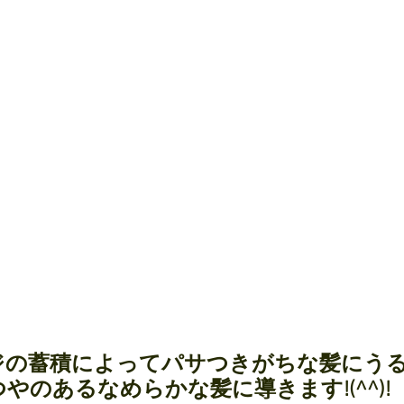
ジの蓄積によってパサつきがちな髪にう
やのあるなめらかな髪に導きます!(^^)!