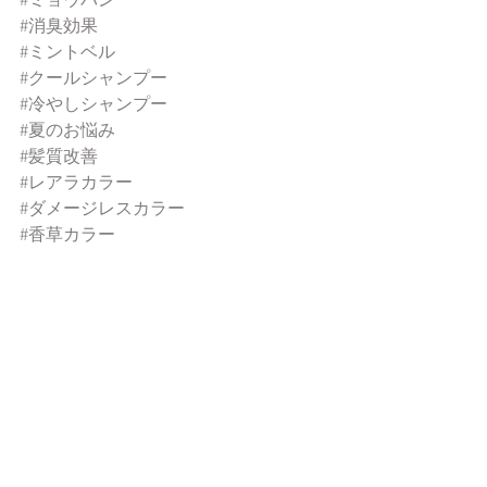
#ミョウバン
#消臭効果
#ミントベル
#クールシャンプー
#冷やしシャンプー
#夏のお悩み
#髪質改善
#レアラカラー
#ダメージレスカラー
#香草カラー
#大阪美容ディーラー
#美容室開業
#美容室改装
#大人の美髪
#お悩みヘア
新商品
おススメアイテム