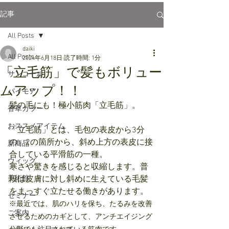
記事
All Posts
daiki
All Posts
2024年6月18日
読了時間: 1分
「立毛筋」で髪もボリュー
サンコール
ムアップ！！
パイモア
髪の毛にも！極小筋肉「立毛筋」。
香草カラー
おススメアイテム
「立毛筋」とは、毛包の表皮から3分
の」2の箇所から、斜め上方の表皮に接
新商品
合している平滑筋の一種。
ウィッグ
寒さや驚きを感じると収縮します。普
美術館
段は皮膚に対し斜めに生えている毛髪
をまっすぐ立たせる働きがあります。
セミナー
※最近では、肌のハリを保ち、たるみを改善
ご案内
させるためのカギとして、アンチエイジング