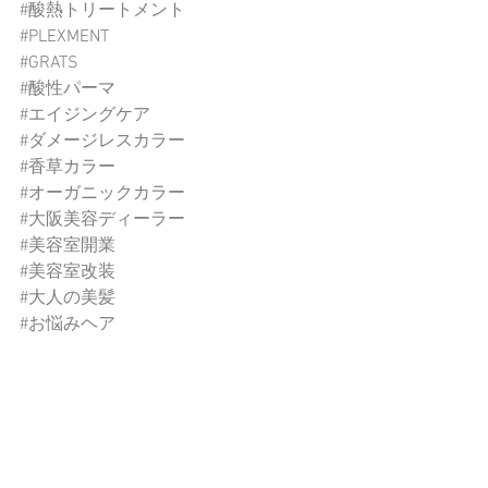
#酸熱トリートメント
#PLEXMENT
#GRATS
#酸性パーマ
#エイジングケア
#ダメージレスカラー
#香草カラー
#オーガニックカラー
#大阪美容ディーラー
#美容室開業
#美容室改装
#大人の美髪
#お悩みヘア
新商品
パイモア