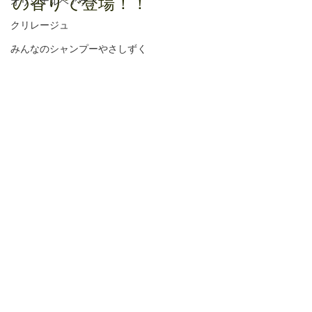
の香りで登場！！
オリジナルヘアケア
クリレージュ
みんなのシャンプーやさしずく