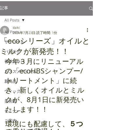
記事
All Posts
daiki
All Posts
2024年7月23日
読了時間: 1分
「ecoシリーズ」オイルと
サンコール
ミルクが新発売！！
パイモア
今年３月にリニューアル
香草カラー
の「ecoHBSシャンプー/
おススメアイテム
トリートメント」に続
新商品
き、新しくオイルとミル
ウィッグ
クが、8月1日に新発売い
美術館
たします！！
セミナー
ご案内
環境にも配慮して、
５つ