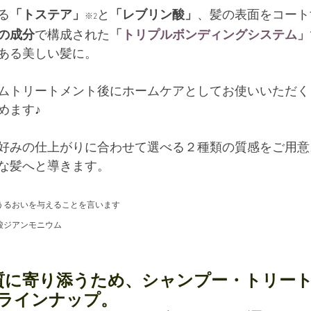
る
「トステア」
と
「レブリン酸」
、髪の表面をコート
※2
の成分
で構成された
「トリプルボンディングシステム」
ある美しい髪に。
ムトリートメント後にホームケアとしてお使いいただく
めます♪
好みの仕上がりに合わせて選べる２種類の質感をご用意
な髪へと導きます。
うるおいを与えることを言います
酸ジアンモニウム
質に寄り添うため、シャンプー・トリー
のラインナップ。