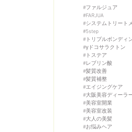
#ファルジュア
#FARJUA
#システムトリート
#5step
#トリプルボンディ
#γドコサラクトン
#トステア
#レブリン酸
#髪質改善
#髪質補整
#エイジングケア
#大阪美容ディーラ
#美容室開業
#美容室改装
#大人の美髪
#お悩みヘア