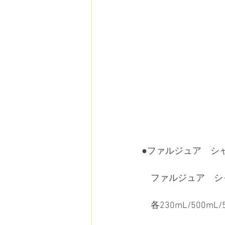
●ファルジュア　シ
　ファルジュア　シ
　各230mL/500mL