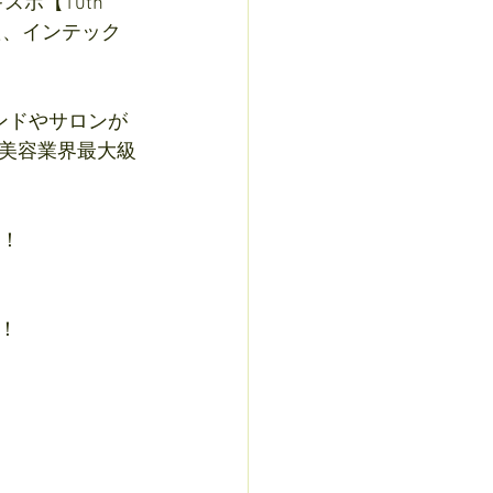
ポ【10th 
した、インテック
ランドやサロンが
美容業界最大級
！！
！