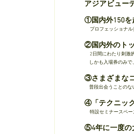
アジアビュー
①国内外150
プロフェッショナル
②国内外のト
2日間にわたり刺激
　しかも入場券のみで
③さまざまな
　普段出会うことのな
④「テクニッ
特設セミナースペー
⑤4年に一度の