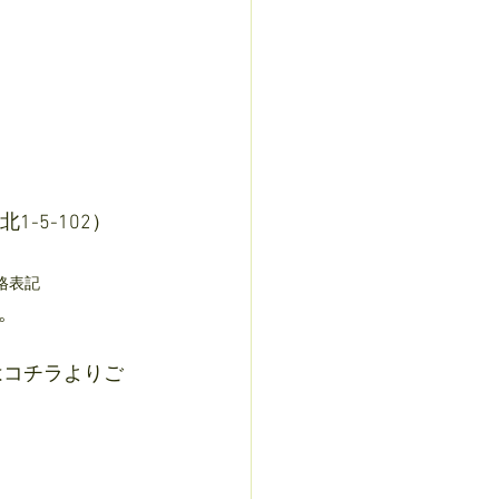
-5-102）
格表記
。
はコチラよりご