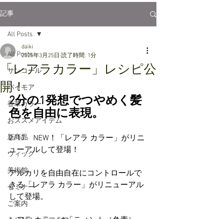
記事
All Posts
daiki
All Posts
2025年3月25日
読了時間: 1分
「レアラカラー」レシピ公
サンコール
開！
パイモア
2分の1発想でつやめく髪
香草カラー
色を自由に表現。
おススメアイテム
新商品
2/17　NEW！「レアラ カラー」がリニ
ューアルして登場！
ウィッグ
美術館
アルカリを自由自在にコントロールで
きる「レアラ カラー」がリニューアル
セミナー
して登場。
ご案内