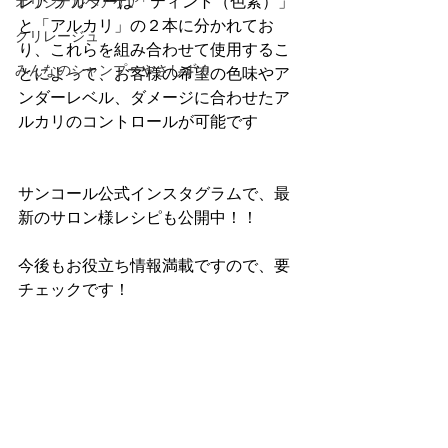
レアラ カラーは「ティント（色素）」
オリジナルヘアケア
と「アルカリ」の２本に分かれてお
クリレージュ
り、これらを組み合わせて使用するこ
みんなのシャンプーやさしずく
とによって、お客様の希望の色味やア
ンダーレベル、ダメージに合わせたア
ルカリのコントロールが可能です
サンコール公式インスタグラムで、最
新のサロン様レシピも公開中！！
今後もお役立ち情報満載ですので、要
チェックです！