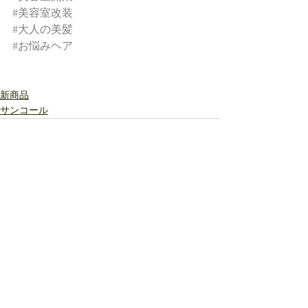
#美容室改装
#大人の美髪
#お悩みヘア
新商品
サンコール
すべて表示
最新記事