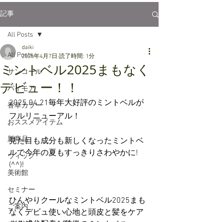
記事
All Posts
daiki
All Posts
2025年4月7日
読了時間: 1分
ミントベル2025まもなく
サンコール
デビュー！！
パイモア
2025.04.21毎年大好評のミントベルが
香草カラー
フルリニューアル！
おススメアイテム
新商品
見た目も成分も新しくなったミントベ
ルで今年の夏もすっきりさわやかに!
ウィッグ
(^^)!
美術館
セミナー
ひんやりクールなミントベル2025まも
ご案内
なくデビュ使い心地と頭皮と髪をケア