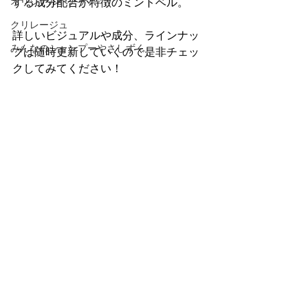
オリジナルヘアケア
する成分配合が特徴のミントベル。
クリレージュ
詳しいビジュアルや成分、ラインナッ
みんなのシャンプーやさしずく
プは随時更新していくので是非チェッ
クしてみてください！