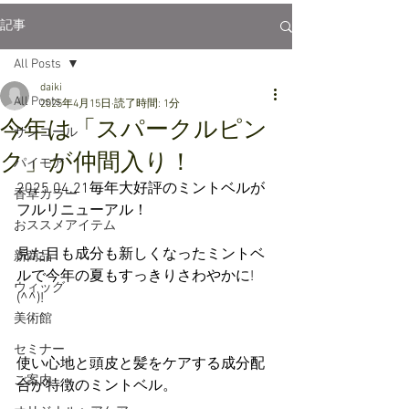
記事
All Posts
daiki
All Posts
2025年4月15日
読了時間: 1分
今年は「スパークルピン
サンコール
ク」が仲間入り！
パイモア
2025.04.21毎年大好評のミントベルが
香草カラー
フルリニューアル！
おススメアイテム
見た目も成分も新しくなったミントベ
新商品
ルで今年の夏もすっきりさわやかに!
ウィッグ
(^^)!
美術館
セミナー
使い心地と頭皮と髪をケアする成分配
ご案内
合が特徴のミントベル。