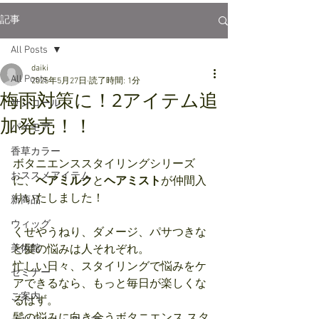
記事
All Posts
daiki
All Posts
2025年5月27日
読了時間: 1分
梅雨対策に！2アイテム追
サンコール
加発売！！
パイモア
香草カラー
ボタニエンススタイリングシリーズ
おススメアイテム
に、
ヘアミルク
と
ヘアミスト
が仲間入
りいたしました！
新商品
ウィッグ
くせやうねり、ダメージ、パサつきな
美術館
ど髪の悩みは人それぞれ。
忙しい日々、スタイリングで悩みをケ
セミナー
アできるなら、もっと毎日が楽しくな
ご案内
るはず。
髪の悩みに向き合うボタニエンス スタ