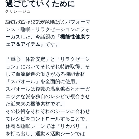
オリジナルヘアケア
過ごしていくために
クリレージュ
コロバニィ/COLOVANYは、パフォーマ
みんなのシャンプーやさしずく
ンス・睡眠・リラクゼーションにフォ
ーカスした、今話題の『
機能性健康ウ
ェア＆アイテム
』です。
「重心・体幹安定」と「リラクゼーシ
ョン」においてそれぞれ特許取得、そ
して血流促進の働きがある機能素材
「スパオール」を全面的に使用。
スパオールは複数の温泉鉱石とオーガ
ニックな炭を独自のレシピで複合させ
た近未来の機能素材です。
その技術をそれぞれのシーンに合わせ
てレシピをコントロールすることで、
休養＆睡眠シーンでは『リカバリー』
を打ち出し、運動＆活動シーンでは