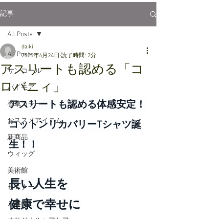
記事
All Posts
daiki
All Posts
2025年6月24日
読了時間: 2分
アスリートも認める「コ
サンコール
ロバニィ」
パイモア
アスリートも認める体感安定！
香草カラー
おススメアイテム
コットンリカバリーTシャツ誕
新商品
生！！
ウィッグ
美術館
長い人生を
セミナー
健康で幸せに
ご案内