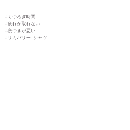
#くつろぎ時間
#疲れが取れない
#寝つきが悪い
#リカバリーTシャツ
#ミントベル
#夏のお悩み
#髪質改善
#レアラカラー
#ダメージレスカラー
#香草カラー
#大阪美容ディーラー
#美容室開業
#美容室改装
#大人の美髪
#お悩みヘア