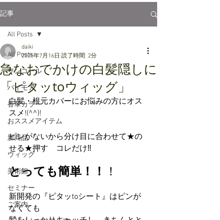
記事
All Posts
daiki
All Posts
2025年7月16日
読了時間: 2分
急なおでかけの白髪隠しに
サンコール
「ピタッtoウィッグ」
パイモア
白髪・根元カバーにお悩みの方にオス
香草カラー
スメ!(^^)!
おススメアイテム
ピンがないから分け目に合わせて★の
新商品
せる★押す　コレだけ‼️
ウィッグ
とっても簡単！！
！
美術館
セミナー
新開発の『ピタッtoシート』はピンが
ご案内
なくても