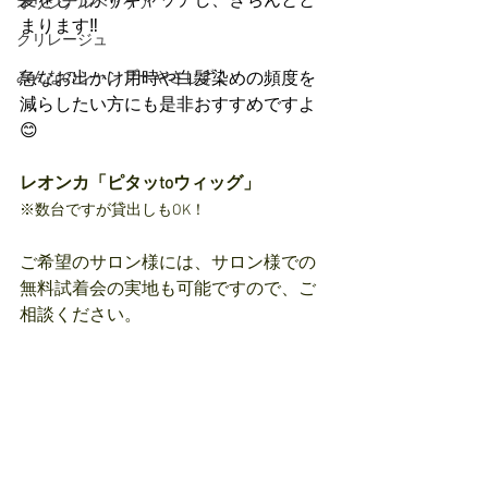
髪をしっかりキャッチし、きちんとと
オリジナルヘアケア
まります‼︎
クリレージュ
みんなのシャンプーやさしずく
急なお出かけ用時や白髪染めの頻度を
減らしたい方にも是非おすすめですよ
😊
レオンカ「ピタッtoウィッグ」
※数台ですが貸出しもOK！
ご希望のサロン様には、サロン様での
無料試着会の実地も可能ですので、ご
相談ください。