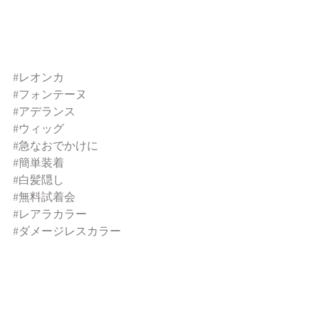
#レオンカ
#フォンテーヌ
#アデランス
#ウィッグ
#急なおでかけに
#簡単装着
#白髪隠し
#無料試着会
#レアラカラー
#ダメージレスカラー
#香草カラー
#酸性ストレート
#大阪美容ディーラー
#美容室開業
#美容室改装