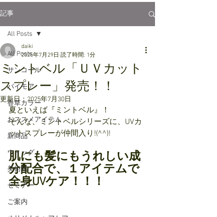
記事
All Posts
daiki
All Posts
2025年7月29日
読了時間: 1分
ミントベル「ＵＶカット
サンコール
スプレー」発売！！
パイモア
更新日：
2025年7月30日
香草カラー
夏といえば『ミントベル』！
おススメアイテム
そんな、ミントベルシリーズに、UVカ
ットスプレーが仲間入り!(^^)!
新商品
ウィッグ
肌にも髪にもうれしい成
分配合で、１アイテムで
美術館
全身UVケア！！！
セミナー
ご案内