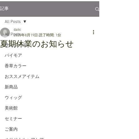
記事
All Posts
daiki
All Posts
2025年8月19日
読了時間: 1分
夏期休業のお知らせ
サンコール
パイモア
香草カラー
おススメアイテム
新商品
ウィッグ
美術館
セミナー
ご案内