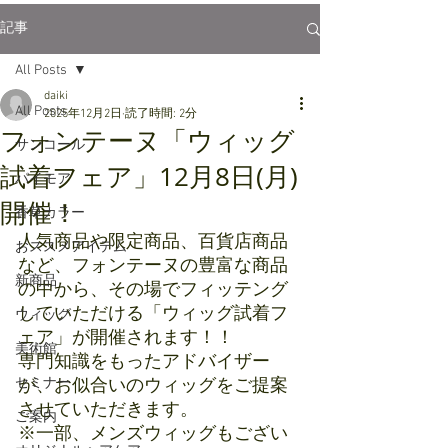
記事
All Posts
daiki
All Posts
2025年12月2日
読了時間: 2分
フォンテーヌ「ウィッグ
サンコール
試着フェア」12月8日(月)
パイモア
開催！
香草カラー
人気商品や限定商品、百貨店商品
おススメアイテム
など、フォンテーヌの豊富な商品
新商品
の中から、その場でフィッテング
していただける「ウィッグ試着フ
ウィッグ
ェア」が開催されます！！
美術館
専門知識をもったアドバイザー
セミナー
が、お似合いのウィッグをご提案
させていただきます。
ご案内
※一部、メンズウィッグもござい