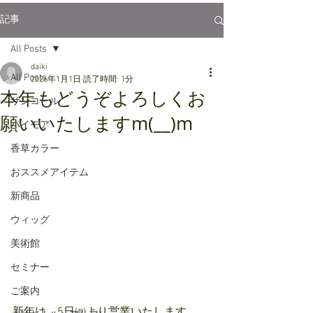
記事
All Posts
daiki
All Posts
2026年1月1日
読了時間: 1分
本年もどうぞよろしくお
サンコール
願いいたしますm(__)m
パイモア
香草カラー
おススメアイテム
新商品
ウィッグ
美術館
セミナー
ご案内
新年は、5日㈪より営業いたします。