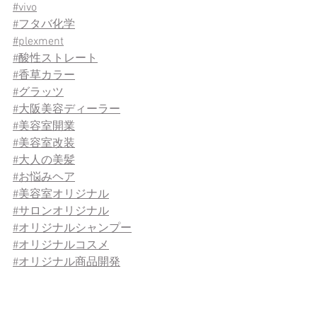
#
vivo
#
フタバ化学
#
plexment
#
酸性ストレート
#
香草カラー
#
グラッツ
#大阪美容ディーラー
#美容室開業
#美容室改装
#大人の美髪
#お悩みヘア
#
美容室オリジナル
#
サロンオリジナル
#
オリジナルシャンプー
#
オリジナルコスメ
#
オリジナル商品開発