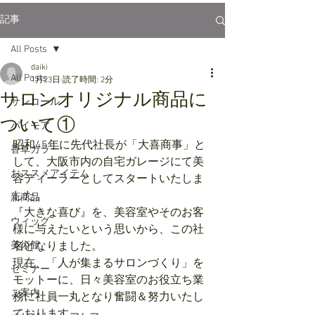
記事
All Posts
daiki
All Posts
1月23日
読了時間: 2分
サロンオリジナル商品に
サンコール
ついて①
パイモア
昭和45年に先代社長が「大喜商事」と
香草カラー
して、大阪市内の自宅ガレージにて美
おススメアイテム
容ディーラーとしてスタートいたしま
した。
新商品
​『大きな喜び』を、美容室やそのお客
ウィッグ
様に与えたいという思いから、この社
美術館
名となりました。
​現在、「人が集まるサロンづくり」を
セミナー
モットーに、日々美容室のお役立ち業
ご案内
務に社員一丸となり奮闘＆努力いたし
ております。