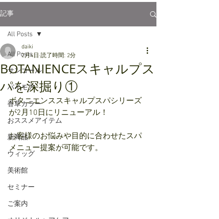
記事
All Posts
daiki
All Posts
2月4日
読了時間: 2分
BOTANIENCEスキャルプス
サンコール
パを深掘り①
パイモア
ボタニエンススキャルプスパシリーズ
香草カラー
が2月10日にリニューアル！
おススメアイテム
お客様のお悩みや目的に合わせたスパ
新商品
メニュー提案が可能です。
ウィッグ
美術館
セミナー
ご案内