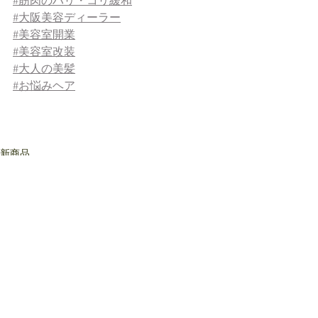
#
筋肉のハリ・コリ緩和
#大阪美容ディーラー
#美容室開業
#美容室改装
#大人の美髪
#お悩みヘア
新商品
すべて表示
最新記事