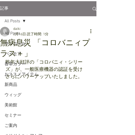
記事
All Posts
daiki
All Posts
2月16日
読了時間: 1分
無病息災 「コロバニィプ
サンコール
ラス＋」
パイモア
昨年大好評の「コロバニィ・シリー
香草カラー
ズ」が、一般医療機器の認証を受け
おススメアイテム
さらにパワーアップいたしました。
新商品
ウィッグ
美術館
セミナー
ご案内