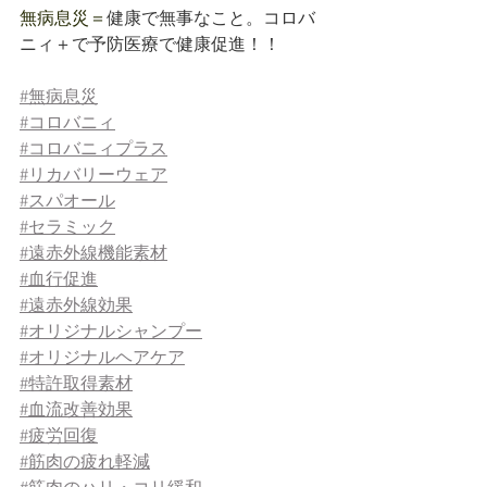
無病息災＝
健康で無事なこと。コロバ
ニィ＋で予防医療で健康促進！！
#
無病息災
#
コロバニィ
#
コロバニィプラス
#
リカバリーウェア
#
スパオール
#
セラミック
#
遠赤外線機能素材
#
血行促進
#
遠赤外線効果
#オリジナルシャンプー
#オリジナルヘアケア
#
特許取得素材
#
血流改善効果
#
疲労回復
#
筋肉の疲れ軽減