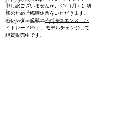
オリジナルヘアケア
申し訳ございませんが、3/9（月）は研
クリレージュ
修のため、臨時休業をいただきます。
カレンダー記載の
「ボタニエンス　ハ
みんなのシャンプーやさしずく
イドレードRX」
、モデルチェンジして
絶賛販売中です。