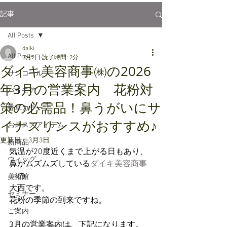
記事
All Posts
daiki
All Posts
3月2日
読了時間: 2分
ダイキ美容商事㈱の2026
サンコール
年3月の営業案内 花粉対
パイモア
策の必需品！鼻うがいにサ
香草カラー
イナスリンスがおすすめ♪
おススメアイテム
更新日：
3月3日
新商品
気温が20度近くまで上がる日もあり、
ウィッグ
鼻がムズムズしている
ダイキ美容商事
㈱
の
美術館
大西です。
セミナー
花粉の季節の到来ですね。
ご案内
3月の営業案内は、下記になります。