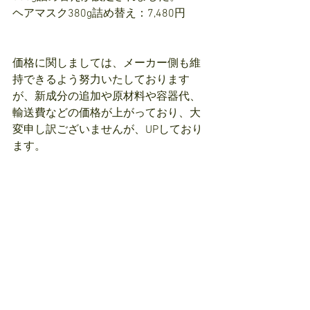
ヘアマスク380g詰め替え：7,480円
価格に関しましては、メーカー側も維
持できるよう努力いたしております
が、新成分の追加や原材料や容器代、
輸送費などの価格が上がっており、大
変申し訳ございませんが、UPしており
ます。
レギュラーサイズやリフィルなどは、
少し容量を減らして同じ価格になるよ
うに設定しております。
お客様にご負担少なく、お買い求めし
やすくなるようにしています。
上記の価格は全てお客様価格（税込
み）です。