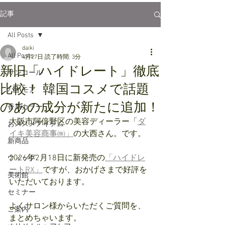
記事
All Posts
daiki
All Posts
4月27日
読了時間: 3分
新旧「ハイドレート」徹底
サンコール
比較！ 韓国コスメで話題
パイモア
のあの成分が新たに追加！
香草カラー
大阪市阿倍野区の美容ディーラー「
ダ
おススメアイテム
イキ美容商事㈱」
の大西さん。です。
新商品
2026年2月18日に新発売の
「ハイドレ
ウィッグ
ートRX」
ですが、おかげさまで好評を
美術館
いただいております。
セミナー
よくサロン様からいただくご質問を、
ご案内
まとめちゃいます。