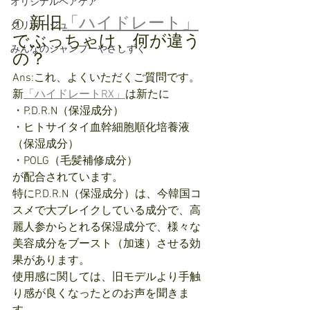
オリジナルヘアケア
新旧
「ハイドレート」
①  
クリレージュ
でぶっちゃけ、何が違う
みんなのシャンプーやさしずく
の？
Ans:これ、よくいただくご質問です。
新
「ハイドレートRX」
は新たに
・P.D.R.N（保湿成分）
・ヒトサイタイ血幹細胞順化培養液
（保湿成分）
・POLG（毛髪補修成分）
が配合されています。
特に
P.D.R.N（保湿成分）は、今韓国コ
スメで大ブレイクしている成分で、高
麗人参からとれる保湿成分で、様々な
美容成分をブースト（加速）させる効
果があります。
使用感に関しては、旧モデルより手触
り感が良くなったとのお声を聞きま