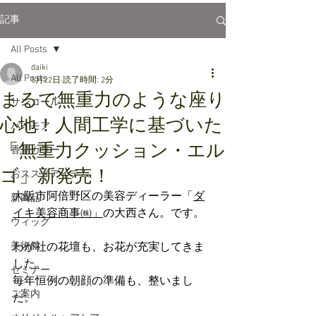
記事
All Posts
daiki
All Posts
5月22日
読了時間: 2分
まるで無重力のような座り
サンコール
心地！人間工学に基づいた
パイモア
「無重力クッション・エル
香草カラー
ゴ」新発売！
おススメアイテム
大阪市阿倍野区の美容ディーラー「
ダ
新商品
イキ美容商事㈱」
の大西さん。です。
ウィッグ
美術館
わが社の花壇も、お花が充実してきま
した。
セミナー
毎年恒例の朝顔の準備も、整いまし
ご案内
た。